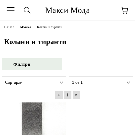
Макси Мода
Начало
Мъжко
Колани и тиранти
Колани и тиранти
Филтри
«
»
1