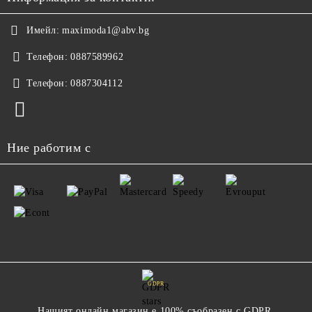
Имейл:
maximoda1@abv.bg
Телефон:
0887589962
Телефон:
0887304112
Ние работим с
GDPR
Нашият онлайн магазин е 100% съобразен с GDPR.