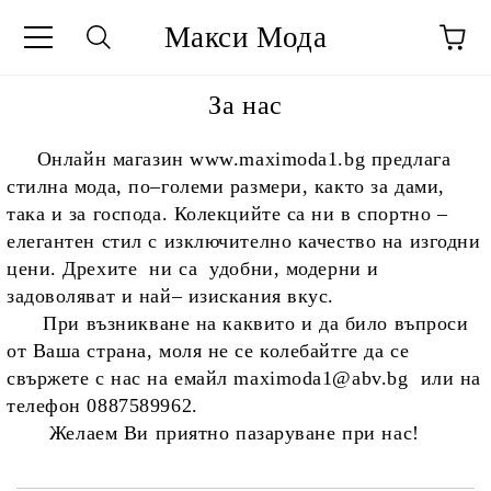
Макси Мода
За нас
Онлайн магазин www.maximoda1.bg предлага
стилна мода, по–големи размери, както за дами,
така и за господа. Колекцийте са ни в спортно –
елегантен стил с изключително качество на изгодни
цени. Дрехите ни са удобни, модерни и
задоволяват и най– изискания вкус.
При възникване на каквито и да било въпроси
от Ваша страна, моля не се колебайтге да се
свържете с нас на емайл maximoda1@abv.bg или на
телефон 0887589962.
Желаем Ви приятно пазаруване при нас!