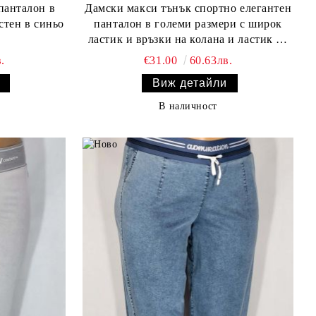
Дамски макси тънък спортно елегантен
панталон в големи размери с широк
ластик и връзки на колана и ластик на
крачолите в бежаво 03 00582
.
€31.00
60.63лв.
Виж детайли
В наличност