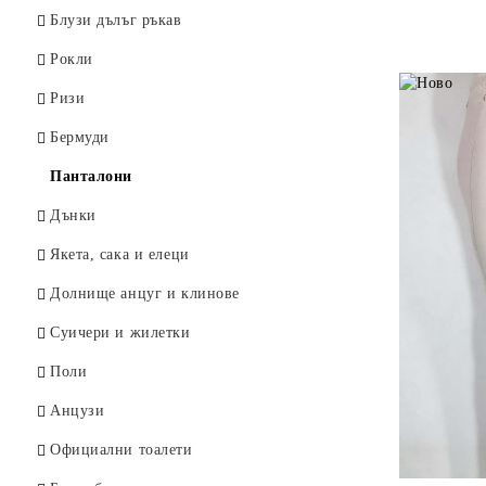
Долнище анцуг
Блузи дълъг ръкав
Панталони
Рокли
Дънки
Ризи
Елеци
Бермуди
Якета
Панталони
Суичер
Дънки
Къси панталони и бански
Якета, сака и елеци
Анцузи
Долнище анцуг и клинове
Колани и тиранти
Суичери и жилетки
Жилетки
Поли
Анцузи
Официални тоалети