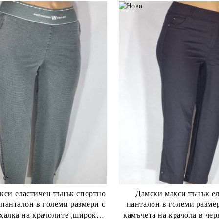
нък спортно
Дамски макси тънък е
 панталон в големи размери с
панталон в големи разме
 халка на крачолите ,широк
камъчета на крачола в чер