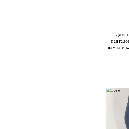
Дамск
пантало
щампа и к