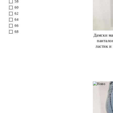
58
60
62
64
66
68
Дамски макси тънъ
панталон 
ластик и връ