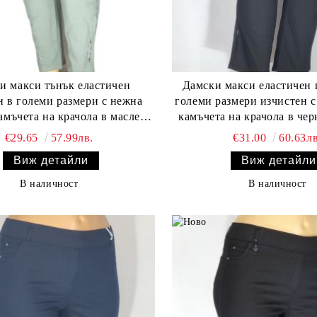
и макси тънък еластичен
Дамски макси еластичен панталон в
н в големи размери с нежна
големи размери изчистен 
амъчета на крачола в маслено
зелено 03 00540
€29.65
57.99лв.
€31.00
60.63лв
Виж детайли
Виж детайли
В наличност
В наличност