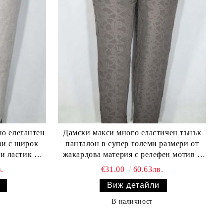
Дамски макси много еластичен тънък
широк
панталон в супер големи размери от
 ластик на
жакардова материя с релефен мотив в
лите в бежаво 03 00574
капучино 03 00573
.
€31.00
60.63лв.
Виж детайли
В наличност