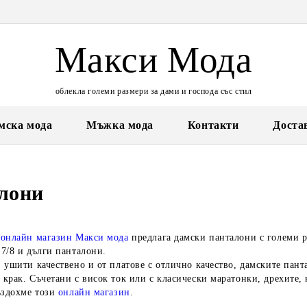
Макси Мода
облекла големи размери за дами и господа със стил
мска мода
Мъжка мода
Контакти
Доста
лони
а
онлайн магазин Макси мода
предлага
дамски панталони с големи 
7/8
и
дълги панталони
.
 ушити качествено и от платове с отлично качество, дамските пан
крак. Съчетани с висок ток или с класически маратонки, дрехите, 
ъздохме този
онлайн магазин
.