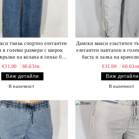
к спортно елегантен
Дамски макси еластичен тънък спортно
в големи размери с широк
елегантен панталон в голе
зки на колана в синьо 03
баста и халка на крачол
00581
ластик в 
€31.00
60.63лв.
€31.00
60.63лв
Виж детайли
Виж детайли
В наличност
В наличност