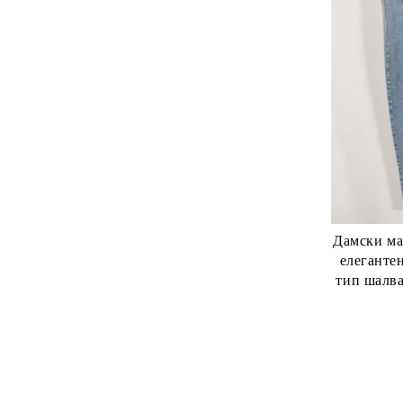
Дамски макси еластичен тъ
елеганте
тип шалва