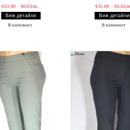
ластик в зелено каре 03 00569
€31.00
60.63лв.
€31.00
60.63лв
Виж детайли
Виж детайли
В наличност
В наличност