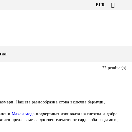
EUR
вка
22 product(s)
размери
. Нашата разнообразна стока включва
бермуди
,
талони
Макси мода
подчертават извивката на глезена и добре
които предлагаме са достоен елемент от гардероба на дамите,