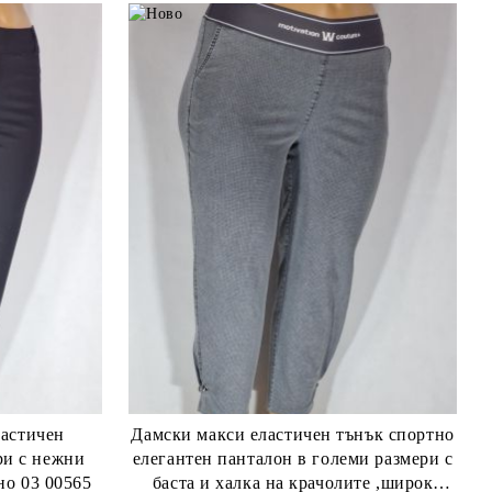
ластичен
Дамски макси еластичен тънък спортно
ри с нежни
елегантен панталон в големи размери с
но 03 00565
баста и халка на крачолите ,широк