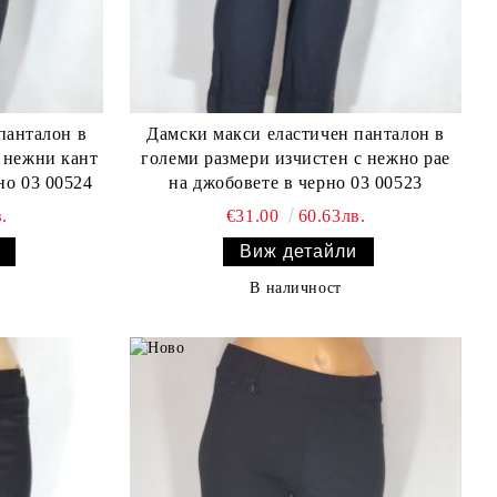
Дамски макси еластичен панталон в
с нежни кант
големи размери изчистен с нежно рае
камъчета на крачола в черно 03 00524
на джобовете в черно 03 00523
.
€31.00
60.63лв.
Виж детайли
В наличност