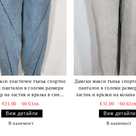
нък спортно
Дамски макси тънък спортно елегантен
н панталон в големи размери
панталон в големи размери с 
р на ластик и връзка в синьо
ластик и връзки на колана и
03 00577
крачо
€31.00
60.63лв.
€31.00
60.63лв
Виж детайли
Виж детайли
В наличност
В наличност