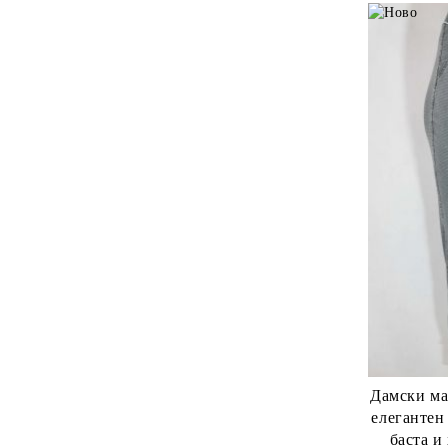
Дамски макси еластичен тъ
елегантен
баста и