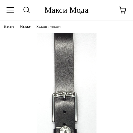
Макси Мода
Начало
Мъжко
Колани и тиранти