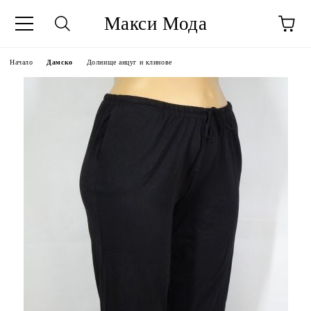
Макси Мода
Начало
Дамско
Долнище анцуг и клинове