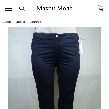
Макси Мода
Начало
Дамско
Панталони