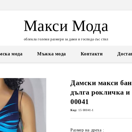
Макси Мода
облекла големи размери за дами и господа със стил
мска мода
Мъжка мода
Контакти
Доста
Дамски макси бан
дълга рокличка и 
00041
Код:
15 00041-1
Размер на дреха :