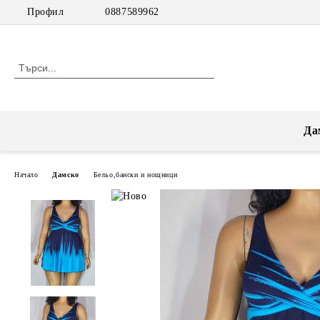
Профил
0887589962
Да
Начало
Дамско
Бельо,бански и нощници