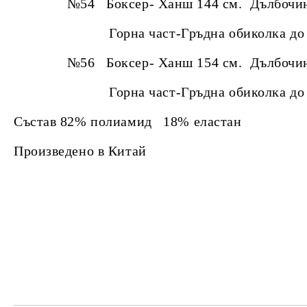
№54 Боксер- Ханш 144 см. Дълбочина
Горна част-Гръдна обиколка до 140 
№56 Боксер- Ханш 154 см. Дълбочина
Горна част-Гръдна обиколка до 144 
Състав 82% полиамид 18% еластан
Произведено в Китай