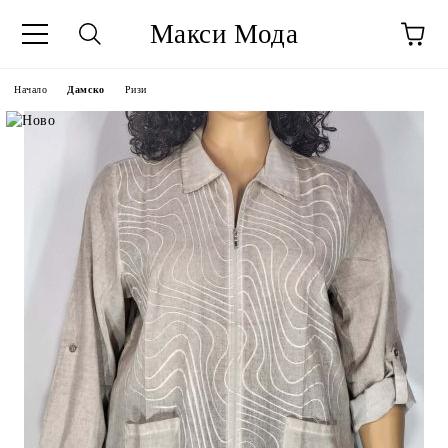
Макси Мода
Начало
Дамско
Ризи