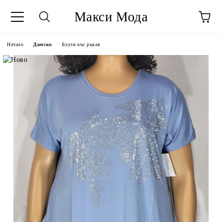
Макси Мода
Начало
Дамско
Блузи къс ръкав