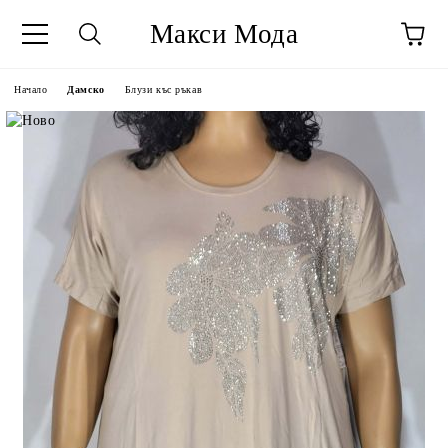
Макси Мода
Начало
Дамско
Блузи къс ръкав