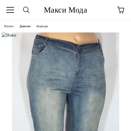
Макси Мода
Начало
Дамско
Бермуди