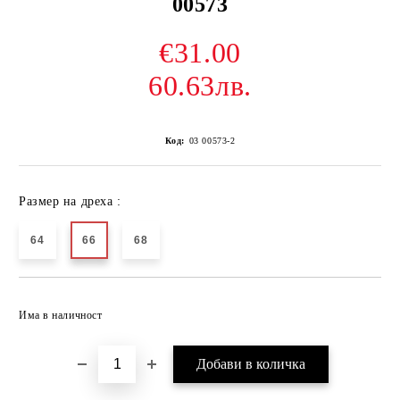
00573
€31.00
60.63лв.
Код:
03 00573-2
Размер на дреха :
64
66
68
Добави в желани
Има в наличност