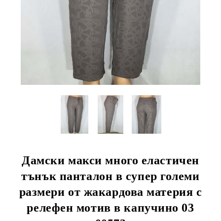
Дамски макси много еластичен
тънък панталон в супер големи
размери от жакардова материя с
релефен мотив в капучино 03