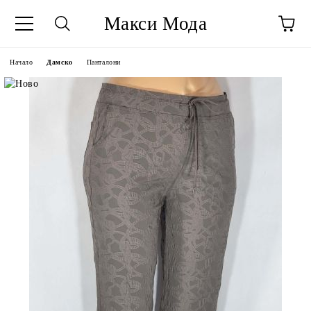
Макси Мода
Начало
Дамско
Панталони