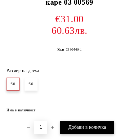
каре 03 00569
€31.00
60.63лв.
Код:
03 00569-1
Размер на дреха :
50
56
Добави в желани
Има в наличност