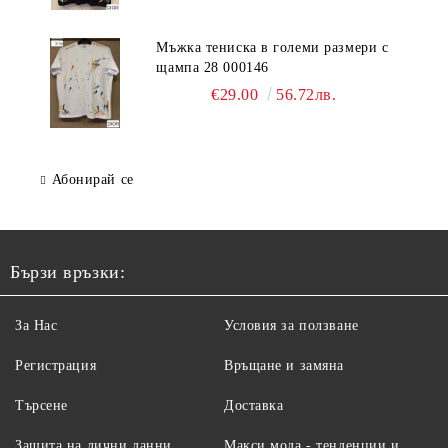
Мъжка тениска в големи размери с
щампа 28 000146
€29.00
56.72лв.
Абонирай се
Бързи връзки:
За Нас
Условия за ползване
Регистрация
Връщане и замяна
Търсене
Доставка
Защита на лични данни
Макси мода - тенденции и