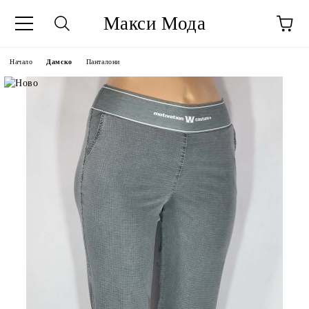
Макси Мода
Начало
Дамско
Панталони