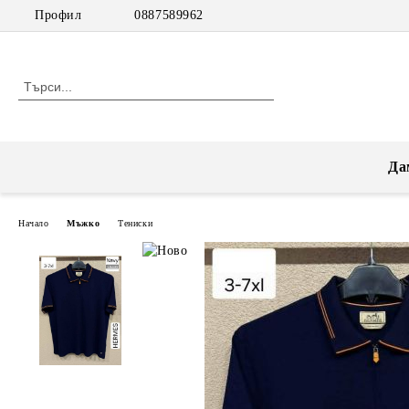
Профил
0887589962
Да
Начало
Мъжко
Тениски