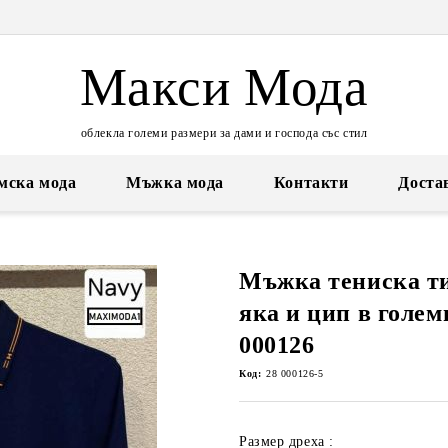
Макси Мода
облекла големи размери за дами и господа със стил
мска мода
Мъжка мода
Контакти
Доста
Мъжка тениска ти
яка и цип в голем
000126
Код:
28 000126-5
Размер дреха :