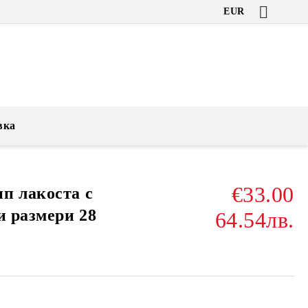
EUR
вка
€33.00
п лакоста с
и размери 28
64.54лв.