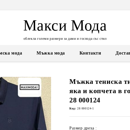
Макси Мода
облекла големи размери за дами и господа със стил
мска мода
Мъжка мода
Контакти
Доста
Мъжка тениска ти
яка и копчета в г
28 000124
Код:
28 000124-1
Размер дреха :