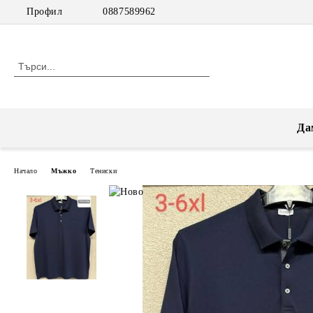
Профил
0887589962
Да
Начало
Мъжко
Тениски