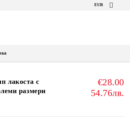
EUR
вка
€28.00
п лакоста с
олеми размери
54.76лв.