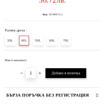
56.72лв.
Код:
28 000112-2
Размер дреха :
3XL
4XL
5XL
6XL
7XL
Добави в желани
Има в наличност
БЪРЗА ПОРЪЧКА БЕЗ РЕГИСТРАЦИЯ