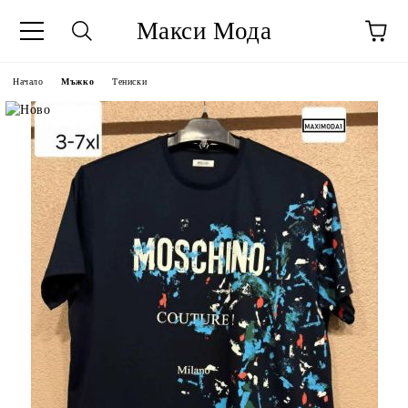
Макси Мода
Начало
Мъжко
Тениски