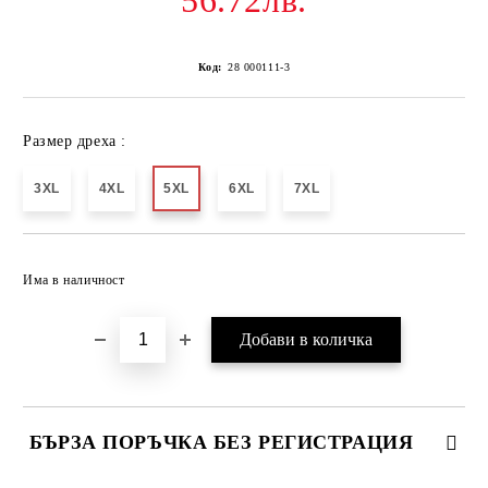
56.72лв.
Код:
28 000111-3
Размер дреха :
3XL
4XL
5XL
6XL
7XL
Добави в желани
Има в наличност
БЪРЗА ПОРЪЧКА БЕЗ РЕГИСТРАЦИЯ