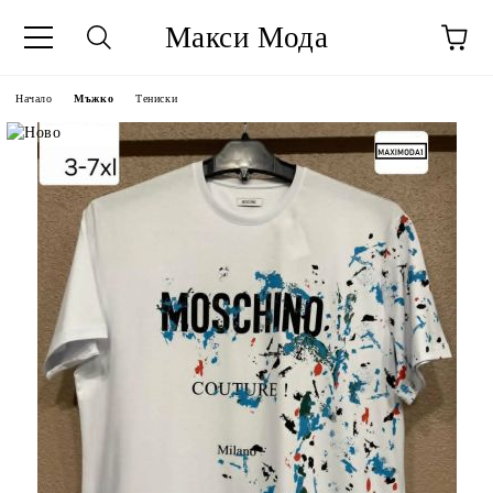
Макси Мода
Начало
Мъжко
Тениски