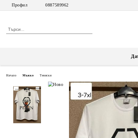
Профил
0887589962
Да
Начало
Мъжко
Тениски