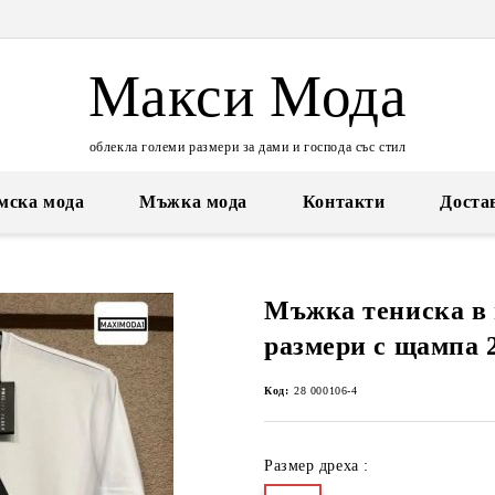
Макси Мода
облекла големи размери за дами и господа със стил
мска мода
Мъжка мода
Контакти
Доста
Мъжка тениска в 
размери с щампа 
Код:
28 000106-4
Размер дреха :