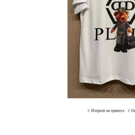
Изпрати на приятел
О