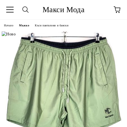
Макси Мода
Начало
Мъжко
Къси панталони и бански