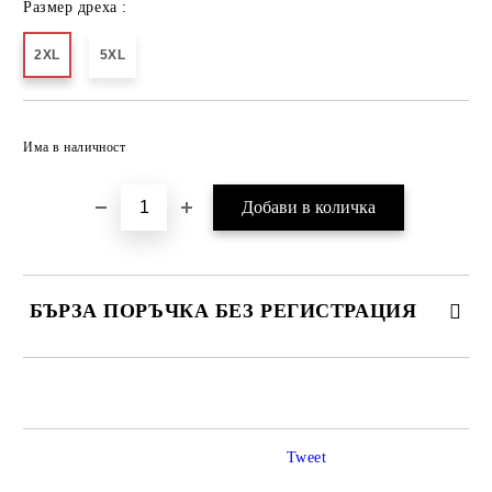
Размер дреха :
2XL
5XL
Добави в желани
Има в наличност
БЪРЗА ПОРЪЧКА БЕЗ РЕГИСТРАЦИЯ
САМО ПОПЪЛНЕТЕ 2 ПОЛЕТА
Tweet
Ние ще се свържем с вас в рамките на работния ден.