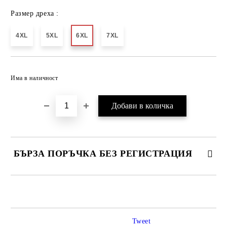
Размер дреха :
4XL
5XL
6XL
7XL
Добави в желани
Има в наличност
БЪРЗА ПОРЪЧКА БЕЗ РЕГИСТРАЦИЯ
САМО ПОПЪЛНЕТЕ 2 ПОЛЕТА
Tweet