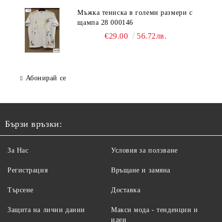
Мъжка тениска в големи размери с
щампа 28 000146
€29.00
56.72лв.
Абонирай се
Бързи връзки:
За Нас
Условия за ползване
Регистрация
Връщане и замяна
Търсене
Доставка
Защита на лични данни
Макси мода - тенденции и
идеи