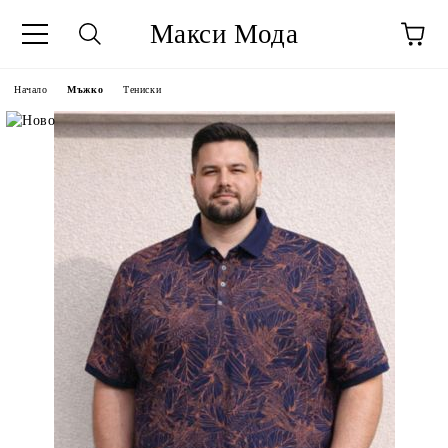
Макси Мода
Начало
Мъжко
Тениски