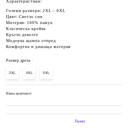
Характеристики:
Големи размери:
2XL – 6XL
Цвят: Светло син
Материя:
100% памук
Класическа кройка
Кръгло деколте
Модерна щампа отпред
Комфортна и дишаща материя
Размер дреха :
3XL
4XL
5XL
Няма наличност
Добави в желани
Tweet