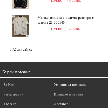
€29.00
56.72лв.
Мъжка тениска в големи размери с
щампа 28 000146
€29.00
56.72лв.
Абонирай се
Бързи връзки:
За Нас
Условия за ползване
Регистрация
Връщане и замяна
Търсене
Доставка