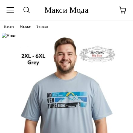
Макси Мода
Начало
Мъжко
Тениски