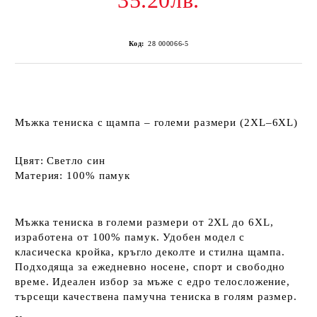
35.20лв.
Код:
28 000066-5
Мъжка тениска с щампа – големи размери (2XL–6XL)
Цвят:
Светло син
Материя:
100% памук
Мъжка тениска в големи размери от 2XL до 6XL,
изработена от 100% памук. Удобен модел с
класическа кройка, кръгло деколте и стилна щампа.
Подходяща за ежедневно носене, спорт и свободно
време. Идеален избор за мъже с едро телосложение,
търсещи качествена памучна тениска в голям размер.