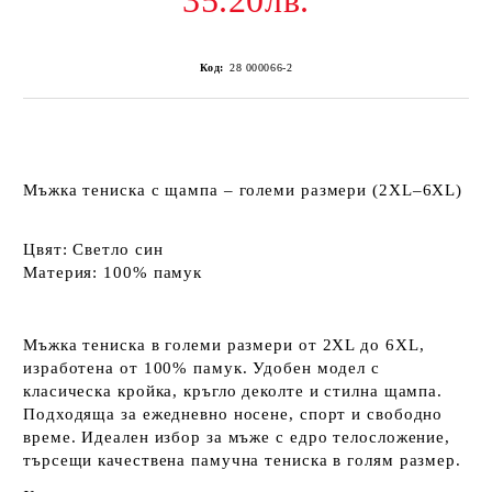
35.20лв.
Код:
28 000066-2
Мъжка тениска с щампа – големи размери (2XL–6XL)
Цвят:
Светло син
Материя:
100% памук
Мъжка тениска в големи размери от 2XL до 6XL,
изработена от 100% памук. Удобен модел с
класическа кройка, кръгло деколте и стилна щампа.
Подходяща за ежедневно носене, спорт и свободно
време. Идеален избор за мъже с едро телосложение,
търсещи качествена памучна тениска в голям размер.