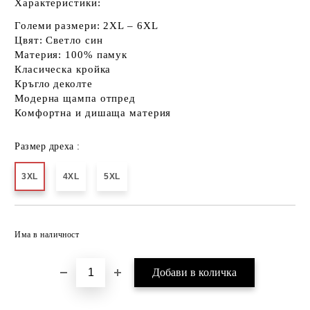
Характеристики:
Големи размери:
2XL – 6XL
Цвят: Светло син
Материя:
100% памук
Класическа кройка
Кръгло деколте
Модерна щампа отпред
Комфортна и дишаща материя
Размер дреха :
3XL
4XL
5XL
Добави в желани
Има в наличност