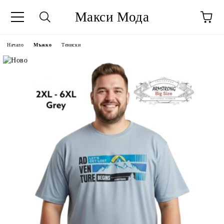
Макси Мода
Начало
Мъжко
Тениски