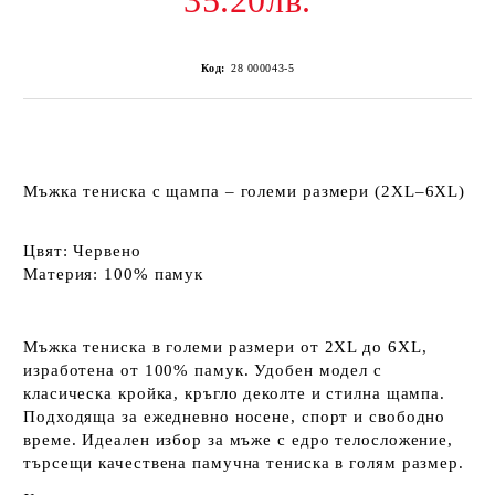
35.20лв.
Код:
28 000043-5
Мъжка тениска с щампа – големи размери (2XL–6XL)
Цвят:
Червено
Материя:
100% памук
Мъжка тениска в големи размери от 2XL до 6XL,
изработена от 100% памук. Удобен модел с
класическа кройка, кръгло деколте и стилна щампа.
Подходяща за ежедневно носене, спорт и свободно
време. Идеален избор за мъже с едро телосложение,
търсещи качествена памучна тениска в голям размер.