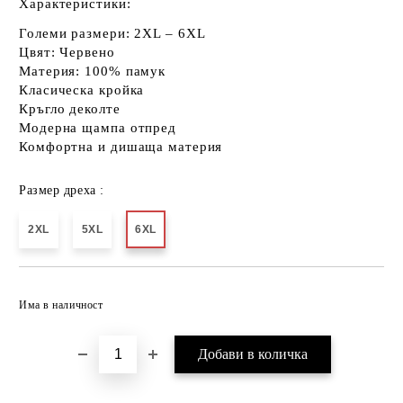
Характеристики:
Големи размери:
2XL – 6XL
Цвят: Червено
Материя:
100% памук
Класическа кройка
Кръгло деколте
Модерна щампа отпред
Комфортна и дишаща материя
Размер дреха :
2XL
5XL
6XL
Добави в желани
Има в наличност