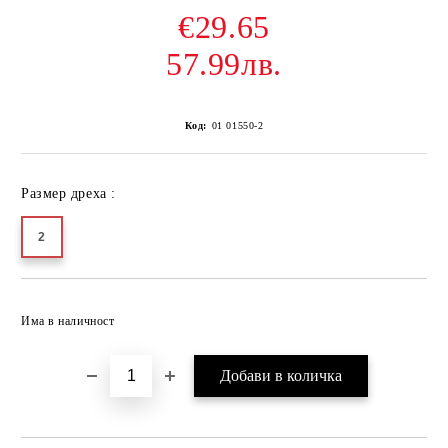
€29.65
57.99лв.
Код:
01 01550-2
Размер дреха :
2
Добави в желани
Има в наличност