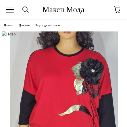
Макси Мода
Начало
Дамско
Блузи дълъг ръкав