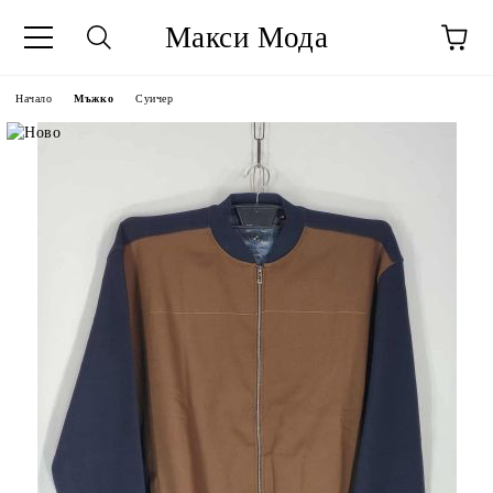
Макси Мода
Начало
Мъжко
Суичер