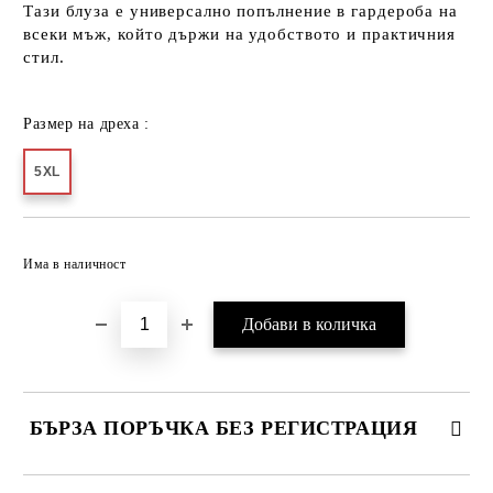
Тази блуза е универсално попълнение в гардероба на
всеки мъж, който държи на удобството и практичния
стил.
Размер на дреха :
5XL
Добави в желани
Има в наличност
БЪРЗА ПОРЪЧКА БЕЗ РЕГИСТРАЦИЯ
САМО ПОПЪЛНЕТЕ 2 ПОЛЕТА