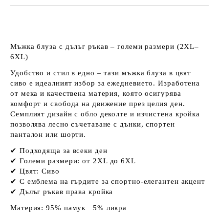
Мъжка блуза с дълъг ръкав – големи размери (2XL–
6XL)
Удобство и стил в едно – тази мъжка блуза в цвят
сиво
е идеалният избор за ежедневието. Изработена
от мека и качествена материя, която осигурява
комфорт и свобода на движение през целия ден.
Семплият дизайн с обло деколте и изчистена кройка
позволява лесно съчетаване с дънки, спортен
панталон или шорти.
✔ Подходяща за всеки ден
✔ Големи размери: от
2XL до 6XL
✔ Цвят:
Сиво
✔ С емблема на гърдите за спортно-елегантен акцент
✔ Дълъг ръкав права кройка
Материя:
95% памук 5% ликра