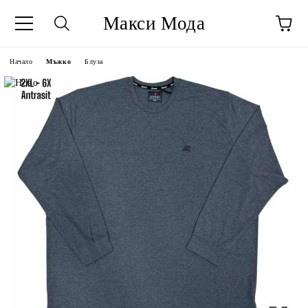
Макси Мода
Начало
Мъжко
Блуза