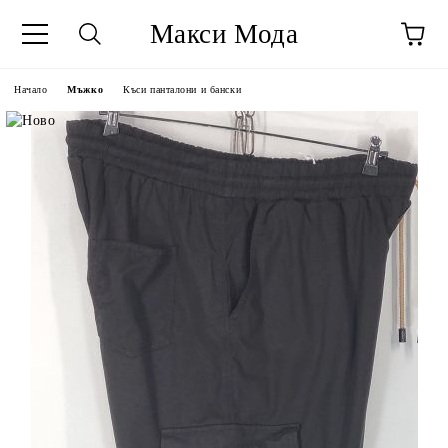
Макси Мода
Начало
Мъжко
Къси панталони и бански