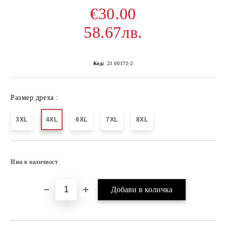
€30.00
58.67лв.
Код:
23 00172-2
Размер дреха :
3XL
4XL
6XL
7XL
8XL
Добави в желани
Има в наличност