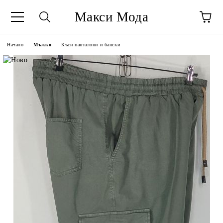
Макси Мода
Начало
Мъжко
Къси панталони и бански