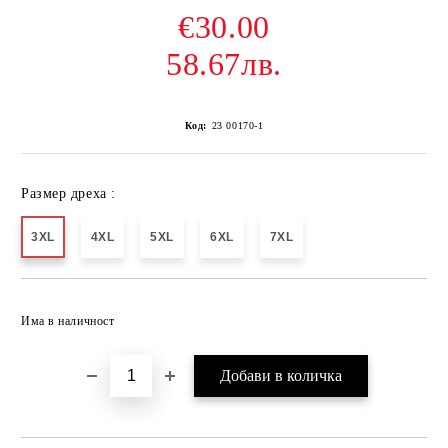
€30.00
58.67лв.
Код:
23 00170-1
Размер дреха :
3XL
4XL
5XL
6XL
7XL
Добави в желани
Има в наличност