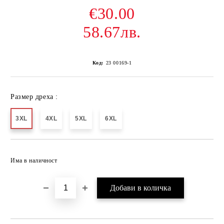
€30.00
58.67лв.
Код:
23 00169-1
Размер дреха :
3XL
4XL
5XL
6XL
Добави в желани
Има в наличност