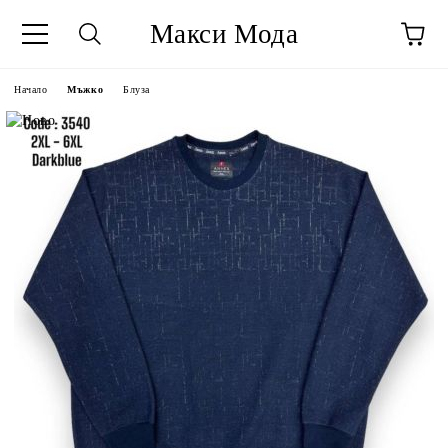
Макси Мода
Начало
Мъжко
Блуза