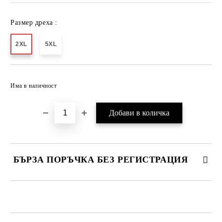
Размер дреха :
2XL
5XL
Добави в желани
Има в наличност
БЪРЗА ПОРЪЧКА БЕЗ РЕГИСТРАЦИЯ
САМО ПОПЪЛНЕТЕ 2 ПОЛЕТА