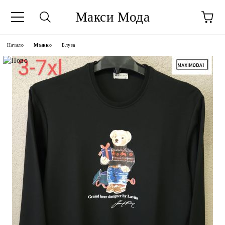
Макси Мода
Начало
Мъжко
Блуза