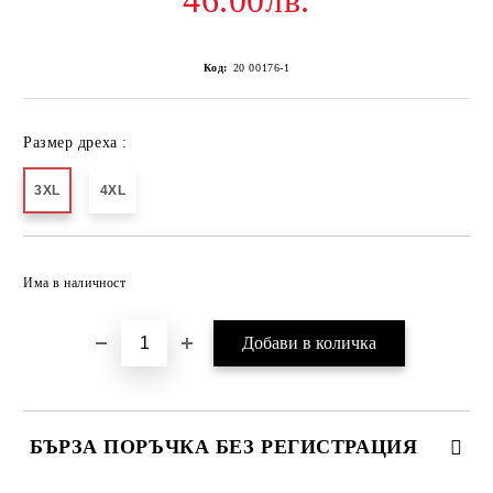
46.00лв.
Код:
20 00176-1
Размер дреха :
3XL
4XL
Добави в желани
Има в наличност
БЪРЗА ПОРЪЧКА БЕЗ РЕГИСТРАЦИЯ