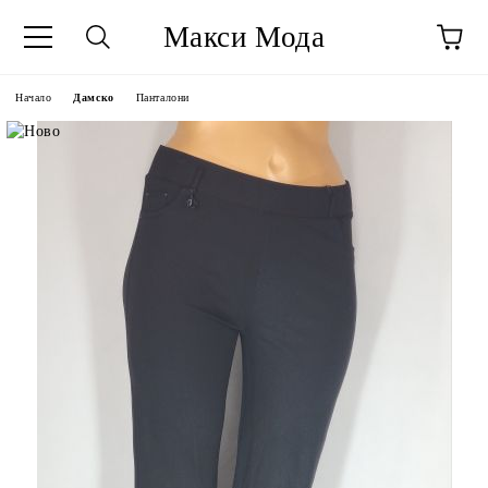
Макси Мода
Начало
Дамско
Панталони