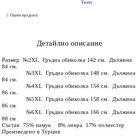
Tweet
Ние ще се свържем с вас в рамките на работния ден.
Оцени продукта
Детайлно описание
Размер №2XL Гръдна обиколка 142 см. Дължина
84 см.
№3XL Гръдна обиколка 148 см. Дължина
84 см.
№4XL Гръдна обиколка 154 см. Дължина
86 см.
№5
XL Гръдна обиколка 158 см. Дължина
86 см
№6
XL Гръдна обиколка 166 см. Дължина
88 см
Състав 75% памук 8% ликра 17% полиестер
Произведено в Турция