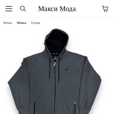
Макси Мода
Начало
Мъжко
Суичер