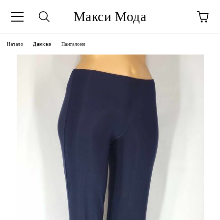
Макси Мода
Начало
Дамско
Панталони