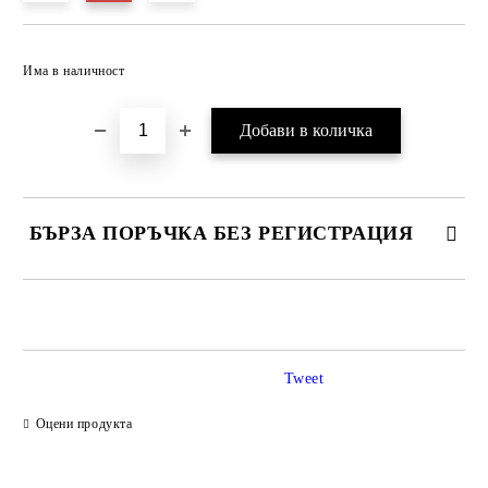
Добави в желани
Има в наличност
БЪРЗА ПОРЪЧКА БЕЗ РЕГИСТРАЦИЯ
САМО ПОПЪЛНЕТЕ 2 ПОЛЕТА
Tweet
Ние ще се свържем с вас в рамките на работния ден.
Оцени продукта