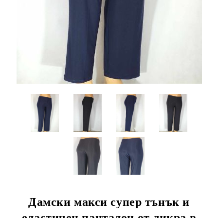
Дамски макси супер тънък и
еластичен панталон от ликра в