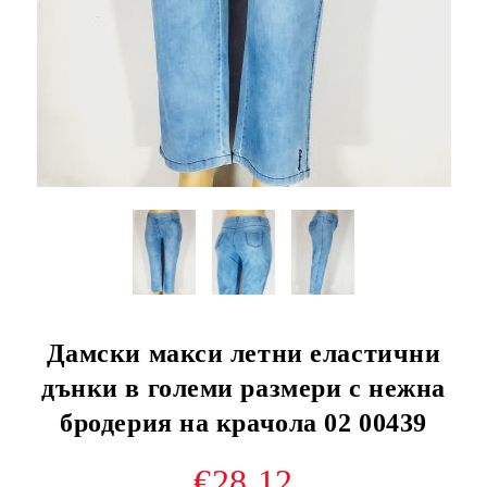
Дамски макси летни еластични
дънки в големи размери с нежна
бродерия на крачола 02 00439
€28.12