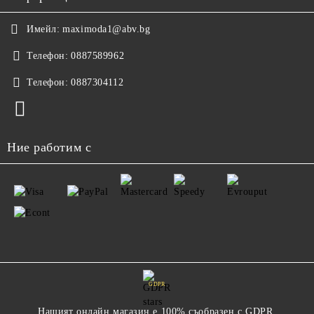
Имейл:
maximoda1@abv.bg
Телефон:
0887589962
Телефон:
0887304112
Ние работим с
GDPR
Нашият онлайн магазин е 100% съобразен с GDPR.