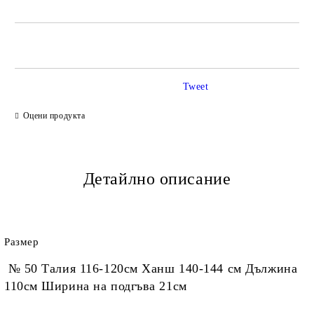
САМО ПОПЪЛНЕТЕ 2 ПОЛЕТА
Tweet
Ние ще се свържем с вас в рамките на работния ден.
Оцени продукта
Детайлно описание
Размер
№ 50 Талия 116-120см Ханш 140-144 см Дължина
110см Ширина на подгъва 21см