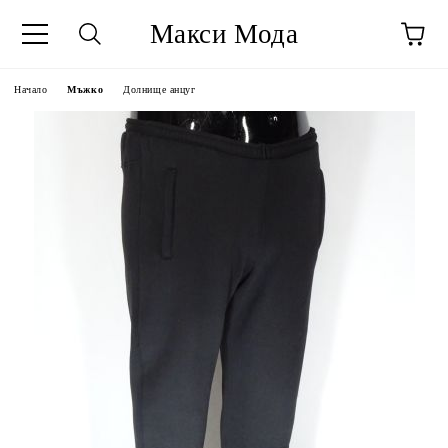
Макси Мода
Начало
Мъжко
Долнище анцуг