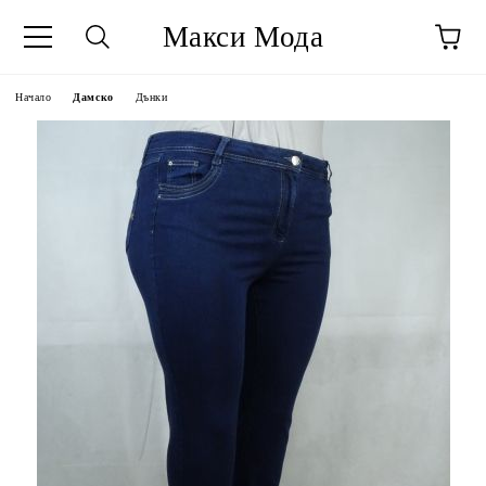
Макси Мода
Начало
Дамско
Дънки