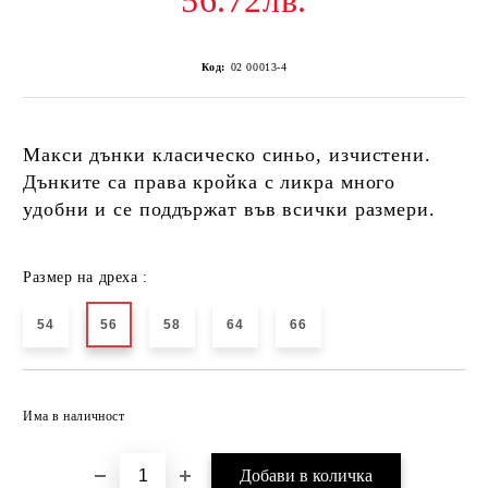
56.72лв.
Код:
02 00013-4
Макси дънки класическо синьо, изчистени.
Дънките са права кройка с ликра много
удобни и се поддържат във всички размери.
Размер на дреха :
54
56
58
64
66
Добави в желани
Има в наличност