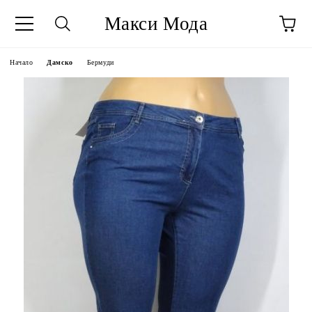
Макси Мода
Начало
Дамско
Бермуди