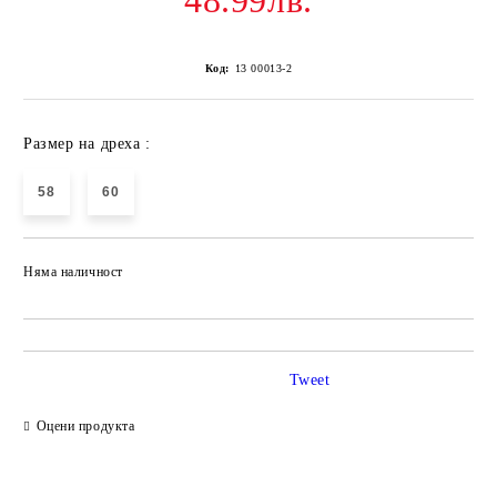
48.99лв.
Код:
13 00013-2
Размер на дреха :
58
60
Няма наличност
Добави в желани
Tweet
Оцени продукта